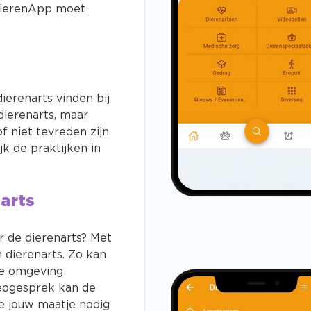
dierenApp moet
ierenarts vinden bij
 dierenarts, maar
 niet tevreden zijn
jk de praktijken in
arts
r de dierenarts? Met
 dierenarts. Zo kan
ije omgeving
eogesprek kan de
e jouw maatje nodig