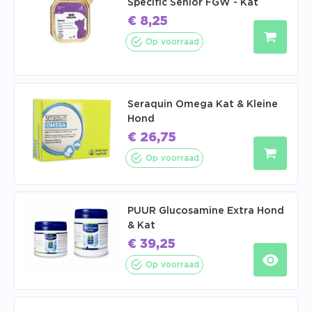
Specific Senior FGW - Kat
€
8,25
Op voorraad
Seraquin Omega Kat & Kleine
Hond
€
26,75
Op voorraad
PUUR Glucosamine Extra Hond
& Kat
€
39,25
Op voorraad