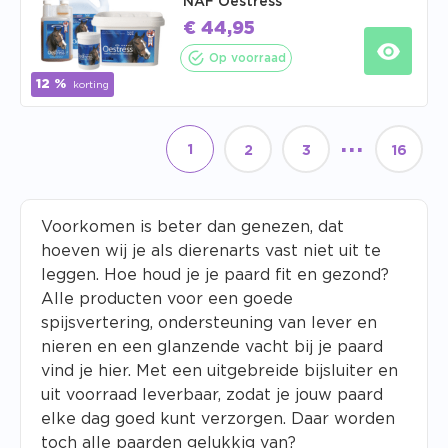
NAF Oestress
€
44,95
Op voorraad
12 %
korting
...
1
2
3
16
Voorkomen is beter dan genezen, dat
hoeven wij je als dierenarts vast niet uit te
leggen. Hoe houd je je paard fit en gezond?
Alle producten voor een goede
spijsvertering, ondersteuning van lever en
nieren en een glanzende vacht bij je paard
vind je hier. Met een uitgebreide bijsluiter en
uit voorraad leverbaar, zodat je jouw paard
elke dag goed kunt verzorgen. Daar worden
toch alle paarden gelukkig van?