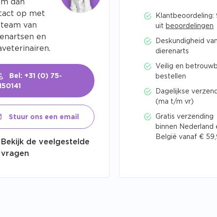
m dan
tact op met
Klantbeoordeling:
 team van
uit
beoordelingen
renartsen en
Deskundigheid va
veterinairen.
dierenarts
Veilig en betrouw
Bel: +31 (0) 75-
bestellen
150141
Dagelijkse verzen
(ma t/m vr)
Gratis verzending
Stuur ons een email
binnen Nederland 
België vanaf € 59
Bekijk de veelgestelde
vragen