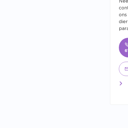
Nee
con
ons
die
para
6