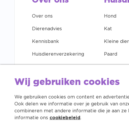
Over ons
Huisd
Over ons
Hond
Dierenadvies
Kat
Kennisbank
Kleine die
Huisdierenverzekering
Paard
Contact
Vogel
Vacatures
Vis
Wij gebruiken cookies
Huisdierenapp
We gebruiken cookies om content en advertenties
Ook delen we informatie over je gebruik van onz
Investeren in je huisdier
combineren met andere informatie die je aan ze 
informatie ons
cookiebeleid
.