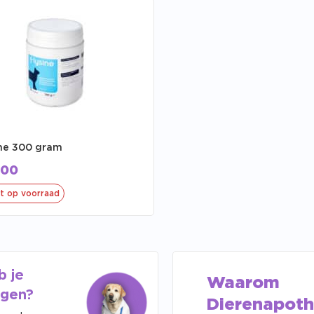
ine 300 gram
,00
t op voorraad
b je
Waarom
agen?
Dierenapoth