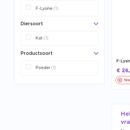
F-Lysine
(1)
Diersoort
Kat
(1)
Productsoort
F-Lys
Poeder
(1)
€
26
Nie
He
vr