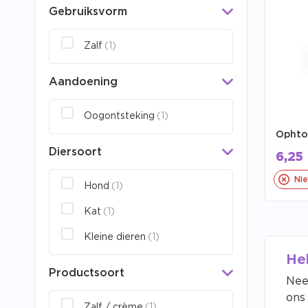
Gebruiksvorm
Zalf
(1)
Aandoening
Oogontsteking
(1)
Ophto
Diersoort
6,25
Nie
Hond
(1)
Kat
(1)
Kleine dieren
(1)
He
Productsoort
Nee
ons
Zalf / crème
(1)