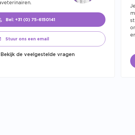
veterinairen.
J
m
Bel: +31 (0) 75-6150141
s
o
er
Stuur ons een email
Bekijk de veelgestelde vragen