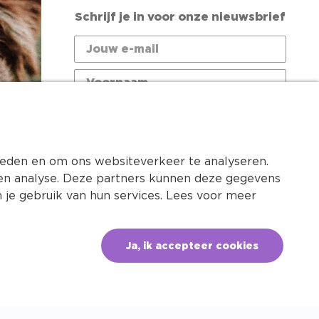
Schrijf je in voor onze nieuwsbrief
Ik heb interesse in:
bieden en om ons websiteverkeer te analyseren.
Katten
Honden
n en analyse. Deze partners kunnen deze gegevens
 je gebruik van hun services. Lees voor meer
Paarden
Kleine dieren
Voorwaarden nieuwsbrief
Ja, ik accepteer cookies
Meld je nu aan
ht ©2026 - Dierenapotheek.nl
Privacy
Cookies