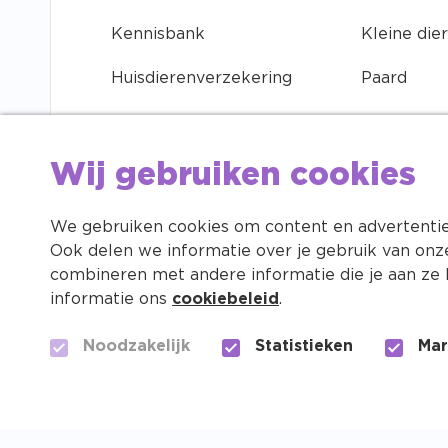
Kennisbank
Kleine die
Huisdierenverzekering
Paard
Contact
Vogel
Vacatures
Vis
Wij gebruiken cookies
Huisdierenapp
We gebruiken cookies om content en advertenties
Ook delen we informatie over je gebruik van onz
Investeren in je huisdier
combineren met andere informatie die je aan ze 
informatie ons
cookiebeleid
.
Noodzakelijk
Statistieken
Mar