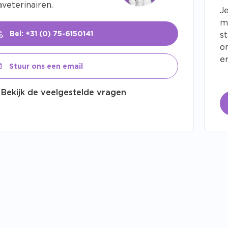
veterinairen.
J
m
Bel: +31 (0) 75-6150141
s
o
er
Stuur ons een email
Bekijk de veelgestelde vragen