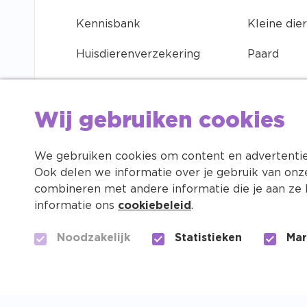
Kennisbank
Kleine die
Huisdierenverzekering
Paard
Contact
Vogel
Vacatures
Vis
Wij gebruiken cookies
Huisdierenapp
We gebruiken cookies om content en advertenties
Ook delen we informatie over je gebruik van onz
Investeren in je huisdier
combineren met andere informatie die je aan ze 
informatie ons
cookiebeleid
.
Noodzakelijk
Statistieken
Mar