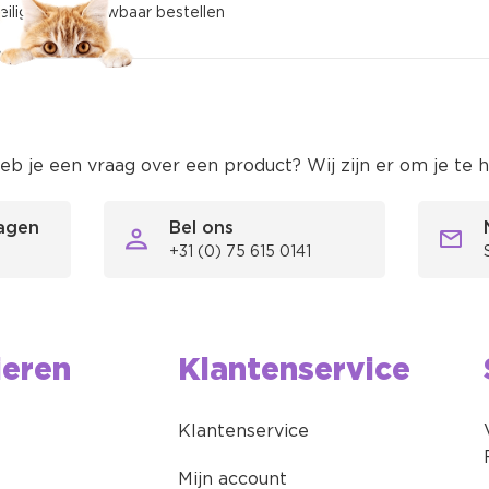
eilig en betrouwbaar bestellen
eb je een vraag over een product? Wij zijn er om je te 
ragen
Bel ons
 verzending binnen Nederland en België vanaf €59,95
+31 (0) 75 615 0141
tandaard verzendkosten zijn €5,95
ieren
Klantenservice
Klantenservice
Mijn account