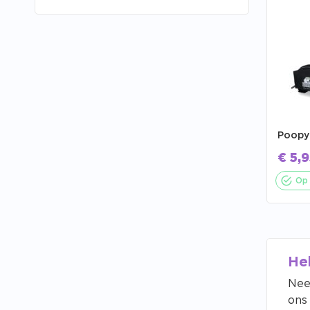
Poopy
€
5,9
Op 
He
Nee
ons