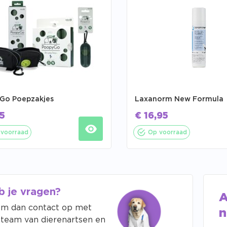
Go Poepzakjes
Laxanorm New Formula
5
€
16,95
voorraad
Op voorraad
b je vragen?
A
m dan contact op met
n
 team van dierenartsen en