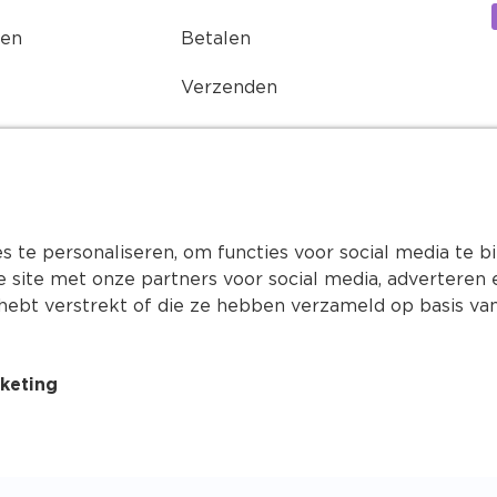
ren
Betalen
Verzenden
Retourneren
Buddycoins spaarprogramma
Onze nieuwsbrief
 te personaliseren, om functies voor social media te 
e site met onze partners voor social media, advertere
hebt verstrekt of die ze hebben verzameld op basis van
keting
Algemene voorwaarden
Copyrig