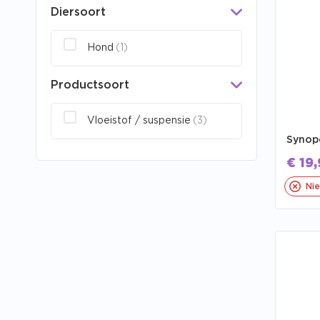
Diersoort
Hond
(1)
Productsoort
Vloeistof / suspensie
(3)
Synope
€
19,
Nie