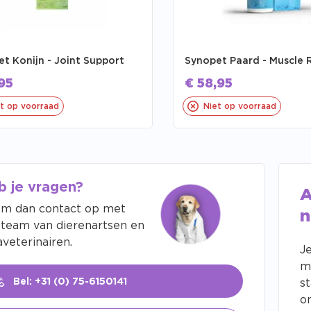
t Konijn - Joint Support
Synopet Paard - Muscle 
95
€
58,95
t op voorraad
Niet op voorraad
b je vragen?
A
m dan contact op met
n
 team van dierenartsen en
veterinairen.
J
m
Bel: +31 (0) 75-6150141
s
o