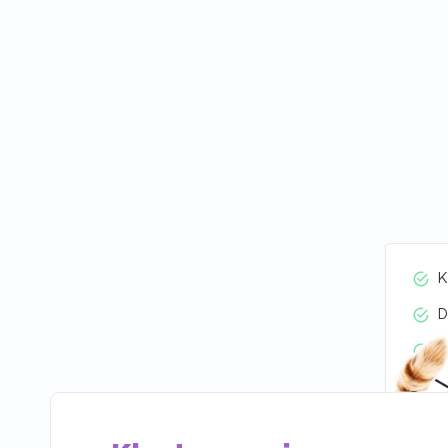
K
D
V