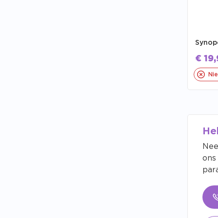
Synope
€
19,
Nie
He
Nee
ons
para