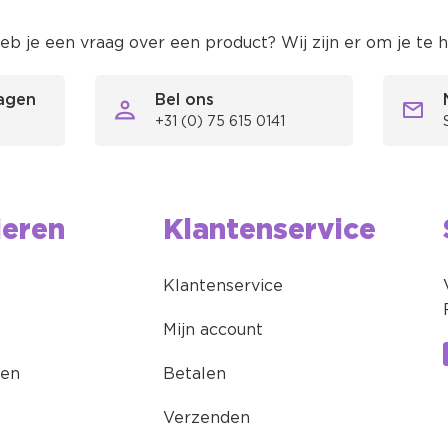
eb je een vraag over een product? Wij zijn er om je te 
ragen
Bel ons
 verzending binnen Nederland en België vanaf €59,95
+31 (0) 75 615 0141
tandaard verzendkosten zijn €5,95
ieren
Klantenservice
Klantenservice
Mijn account
ren
Betalen
Verzenden