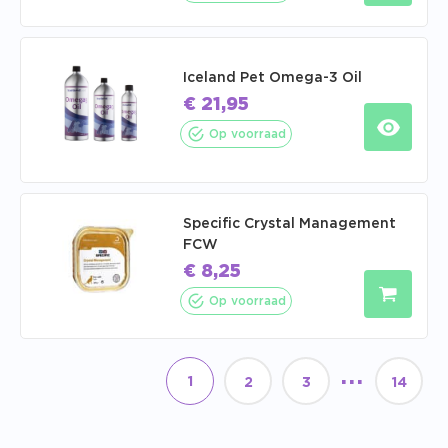
Iceland Pet Omega-3 Oil
€
21,95
Op voorraad
Specific Crystal Management
FCW
€
8,25
Op voorraad
...
1
2
3
14