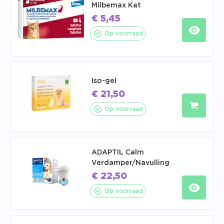
Milbemax Kat
€
5,45
Op voorraad
Iso-gel
€
21,50
Op voorraad
ADAPTIL Calm
Verdamper/Navulling
€
22,50
Op voorraad