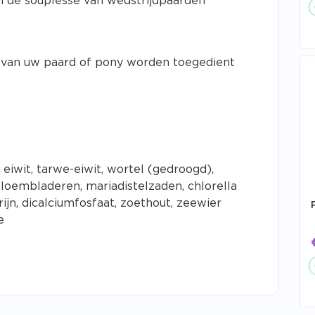
n de souplesse van wedstrijdpaarden
 van uw paard of pony worden toegedient
 eiwit, tarwe-eiwit, wortel (gedroogd),
loembladeren, mariadistelzaden, chlorella
jn, dicalciumfosfaat, zoethout, zeewier
e