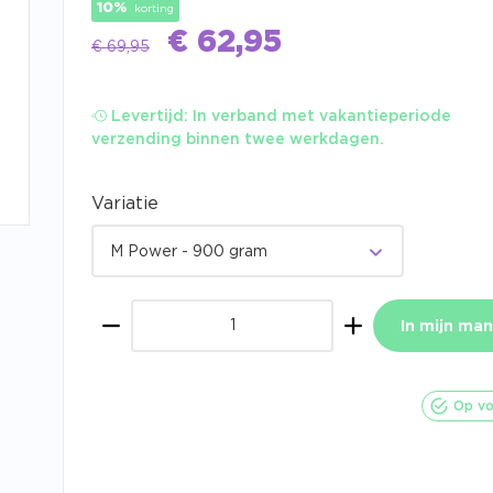
10%
korting
€
62,95
€
69,95
Levertijd:
In verband met vakantieperiode
verzending binnen twee werkdagen.
Variatie
M Power - 900 gram
In mijn man
Aantal
Op vo