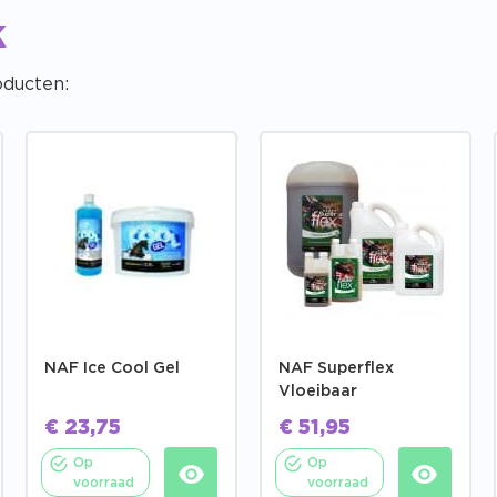
k
oducten:
NAF Ice Cool Gel
NAF Superflex
Vloeibaar
€
23,75
€
51,95
Op
Op
voorraad
voorraad