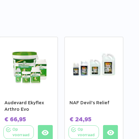
Audevard Ekyflex
NAF Devil's Relief
Arthro Evo
€
66,95
€
24,95
Op
Op
voorraad
voorraad