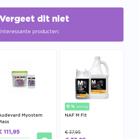
Vergeet dit niet
Interessante producten:
11 %
korting
Audevard Myostem
NAF M Fit
Mass
€
111,95
€
37,95