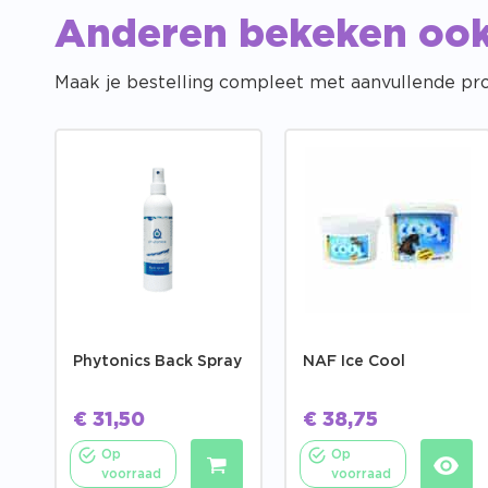
Anderen bekeken oo
Maak je bestelling compleet met aanvullende pr
Phytonics Back Spray
NAF Ice Cool
€
31,50
€
38,75
Op
Op
voorraad
voorraad