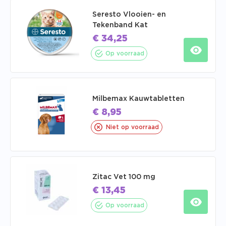
Seresto Vlooien- en
Tekenband Kat
€
34,25
Op voorraad
Milbemax Kauwtabletten
€
8,95
Niet op voorraad
Zitac Vet 100 mg
€
13,45
Op voorraad