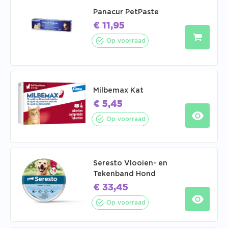
Panacur PetPaste
€
11,95
Op voorraad
Milbemax Kat
€
5,45
Op voorraad
Seresto Vlooien- en
Tekenband Hond
€
33,45
Op voorraad