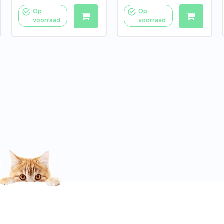
Op
Op
voorraad
voorraad