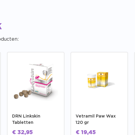
k
oducten:
DRN Linkskin
Vetramil Paw Wax
Tabletten
120 gr
€
32,95
€
19,45