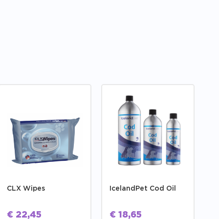
CLX Wipes
IcelandPet Cod Oil
€
22,45
€
18,65