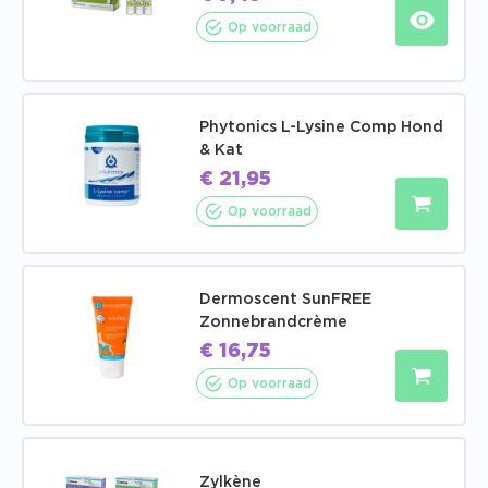
Op voorraad
Phytonics L-Lysine Comp Hond
& Kat
€
21,95
Op voorraad
Dermoscent SunFREE
Zonnebrandcrème
€
16,75
Op voorraad
Zylkène