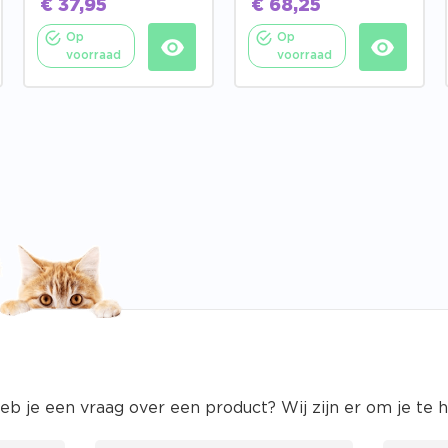
€
37,95
€
68,25
Op
Op
voorraad
voorraad
eb je een vraag over een product? Wij zijn er om je te 