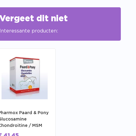
Vergeet dit niet
Interessante producten:
Pharmox Paard & Pony
Glucosamine
Chondroitine / MSM
€
41,45