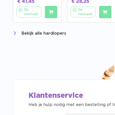
€
41,45
€
28,25
Op
Op
voorraad
voorraad
Bekijk alle hardlopers
Klantenservice
Heb je hulp nodig met een bestelling of h