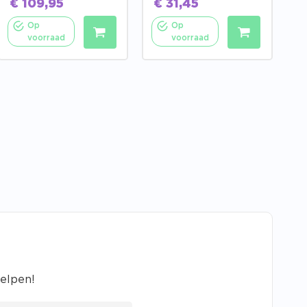
€
109,95
€
31,45
Op
Op
voorraad
voorraad
helpen!