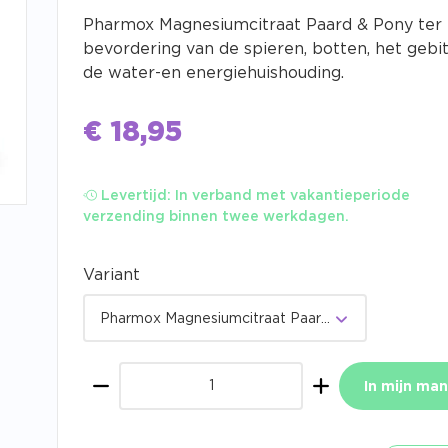
Pharmox Magnesiumcitraat Paard & Pony ter
bevordering van de spieren, botten, het gebi
de water-en energiehuishouding.
€
18,95
Levertijd:
In verband met vakantieperiode
verzending binnen twee werkdagen.
Variant
Pharmox Magnesiumcitraat Paard & Pony 500 gram
In mijn man
Aantal