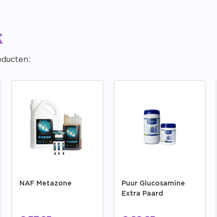
k
oducten:
NAF Metazone
Puur Glucosamine
Extra Paard