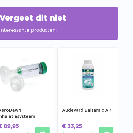
Vergeet dit niet
Interessante producten:
AeroDawg
Audevard Balsamic Air
Inhalatiesysteem
€
89,95
€
33,25