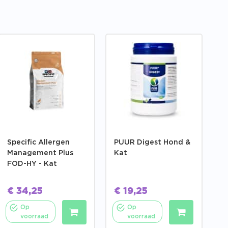
Specific Allergen
PUUR Digest Hond &
Management Plus
Kat
FOD-HY - Kat
€
34,25
€
19,25
Op
Op
voorraad
voorraad