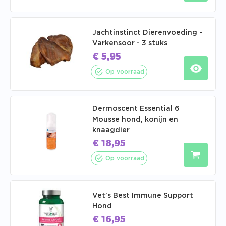
Jachtinstinct Dierenvoeding -
Varkensoor - 3 stuks
€
5,95
Op voorraad
Dermoscent Essential 6
Mousse hond, konijn en
knaagdier
€
18,95
Op voorraad
Vet's Best Immune Support
Hond
€
16,95