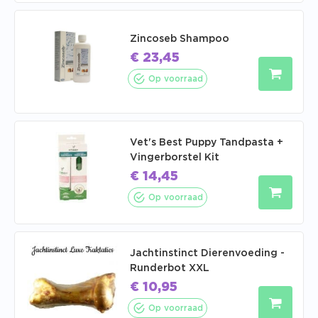
Zincoseb Shampoo
€
23,45
Op voorraad
Vet's Best Puppy Tandpasta +
Vingerborstel Kit
€
14,45
Op voorraad
Jachtinstinct Dierenvoeding -
Runderbot XXL
€
10,95
Op voorraad