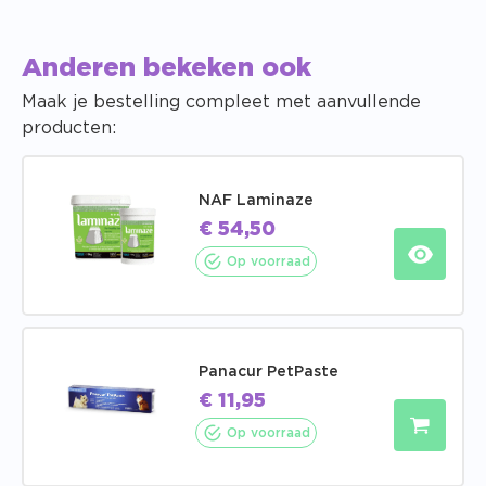
Anderen bekeken ook
Maak je bestelling compleet met aanvullende
producten:
NAF Laminaze
€
54,50
Op voorraad
Panacur PetPaste
€
11,95
Op voorraad