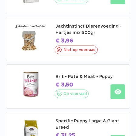
Jachtinstinct Dierenvoeding -
Hartjes mix 500gr
€
3,96
Niet op voorraad
Brit - Paté & Meat - Puppy
€
3,50
Op voorraad
Specific Puppy Large & Giant
Breed
€
31,25