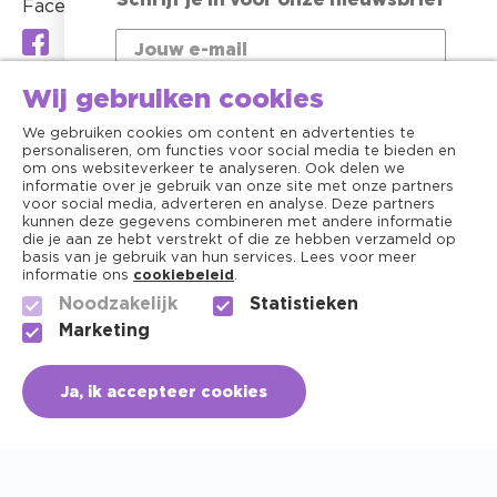
Schrijf je in voor onze nieuwsbrief
Facebook
Wij gebruiken cookies
We gebruiken cookies om content en advertenties te
personaliseren, om functies voor social media te bieden en
om ons websiteverkeer te analyseren. Ook delen we
informatie over je gebruik van onze site met onze partners
voor social media, adverteren en analyse. Deze partners
Ik heb interesse in:
kunnen deze gegevens combineren met andere informatie
die je aan ze hebt verstrekt of die ze hebben verzameld op
Katten
Honden
basis van je gebruik van hun services. Lees voor meer
informatie ons
cookiebeleid
.
Paarden
Kleine dieren
Noodzakelijk
Statistieken
Algemene voorwaarden
Voorwaarden nieuwsbrief
Marketing
Copyright ©2026 - Dierenapotheek.nl
Meld je nu aan
Ja, ik accepteer cookies
Privacy
Cookies
+31 (0) 756150141