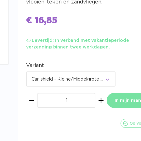
vlooien, teken en zandvliegen.
€
16,85
Levertijd:
In verband met vakantieperiode
verzending binnen twee werkdagen.
Variant
Canishield - Kleine/Middelgrote hond
In mijn man
Aantal
Op vo