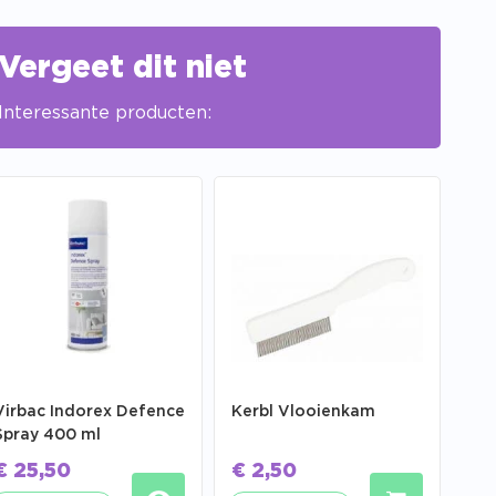
Vergeet dit niet
Interessante producten:
Virbac Indorex Defence
Kerbl Vlooienkam
Spray 400 ml
€
25,50
€
2,50