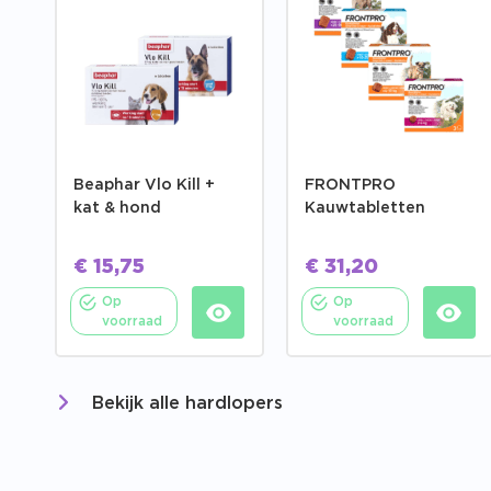
Beaphar Vlo Kill +
FRONTPRO
kat & hond
Kauwtabletten
€
15,75
€
31,20
Op
Op
voorraad
voorraad
Bekijk alle hardlopers