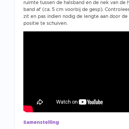
ruimte tussen de halsband en de nek van de h
band af (ca. 5 cm voorbij de gesp). Controleer
zit en pas indien nodig de lengte aan door de 
positie te schuiven.
Samenstelling