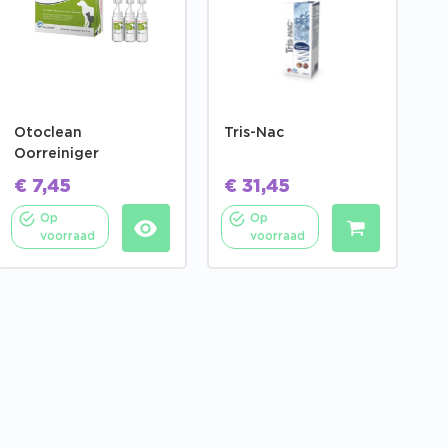
Otoclean
Tris-Nac
Oorreiniger
€
7,45
€
31,45
Op
Op
voorraad
voorraad