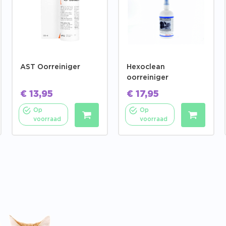
AST Oorreiniger
Hexoclean
oorreiniger
€
13,95
€
17,95
Op
Op
voorraad
voorraad