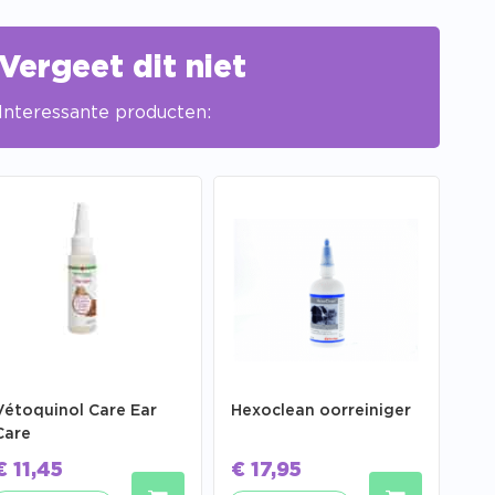
Vergeet dit niet
Interessante producten:
Vétoquinol Care Ear
Hexoclean oorreiniger
Care
€
11,45
€
17,95