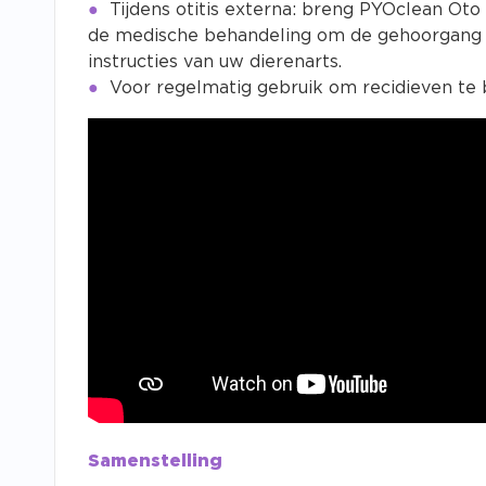
Tijdens otitis externa: breng PYOclean Ot
de medische behandeling om de gehoorgang te
instructies van uw dierenarts.
Voor regelmatig gebruik om recidieven te
Samenstelling