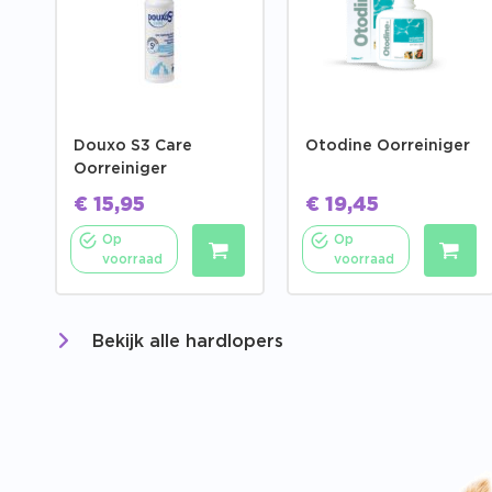
Douxo S3 Care
Otodine Oorreiniger
Oorreiniger
€
15,95
€
19,45
Op
Op
voorraad
voorraad
Bekijk alle hardlopers