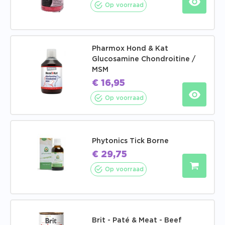
Op voorraad
Pharmox Hond & Kat
Glucosamine Chondroitine /
MSM
€
16,95
Op voorraad
Phytonics Tick Borne
€
29,75
Op voorraad
Brit - Paté & Meat - Beef