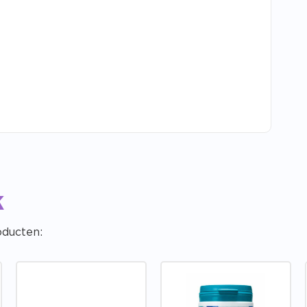
k
oducten: