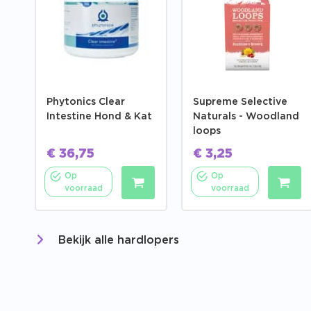
Phytonics Clear
Supreme Selective
Intestine Hond & Kat
Naturals - Woodland
loops
€
36,75
€
3,25
Op
Op
voorraad
voorraad
Bekijk alle hardlopers