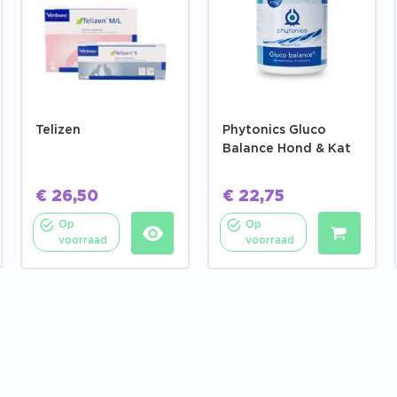
Telizen
Phytonics Gluco
Balance Hond & Kat
€
26,50
€
22,75
Op
Op
voorraad
voorraad