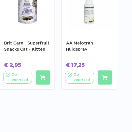
Brit Care - Superfruit
AA Melotran
Snacks Cat - Kitten
Huidspray
€
2,95
€
17,25
Op
Op
voorraad
voorraad