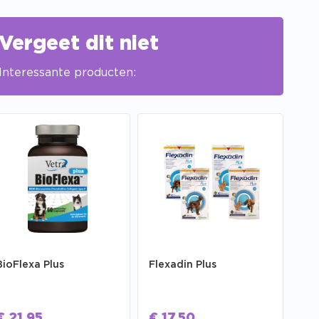
Vergeet dit niet
Interessante producten:
BioFlexa Plus
Flexadin Plus
€
21,95
€
17,50