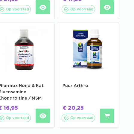
Op voorraad
Op voorraad
Pharmox Hond & Kat
Puur Arthro
Glucosamine
Chondroitine / MSM
€
16,95
€
20,25
Op voorraad
Op voorraad