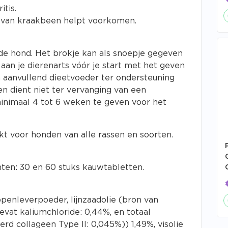
tis.
k van kraakbeen helpt voorkomen.
 de hond. Het brokje kan als snoepje gegeven
 aan je dierenarts vóór je start met het geven
n aanvullend dieetvoeder ter ondersteuning
en dient niet ter vervanging van een
minimaal 4 tot 6 weken te geven voor het
kt voor honden van alle rassen en soorten.
ten: 30 en 60 stuks kauwtabletten.
ppenleverpoeder, lijnzaadolie (bron van
vat kaliumchloride: 0,44%, en totaal
d collageen Type II: 0,045%)) 1,49%, visolie