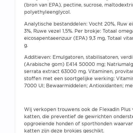
(bron van EPA), pectine, sucrose, maltodextrin
polyethyleenglycol.
Analytische bestanddelen: Vocht 20%, Ruw ei
3%, Ruwe vezel 1,5%. Per brokje: Totaal omeg
eicosapentaeenzuur (EPA) 9,3 mg, Totaal vitam
g.
Additieven: Emulgatoren, stabilisatoren, ver
(Arabische gom) E414 50000 mg; Natriumalgi
serrata extract 63000 mg. Vitaminen, provit
stoffen met een soortgelijke werking: Vitami
7000 UI; Bewaarmiddelen; Antioxidanten; men
Wij verkopen trouwens ook de
Flexadin Plus
katten, die preventief de gewrichten onderste
opgroeiende honden of sporthonden waarvan 
katten zijn deze brokjes geschikt.