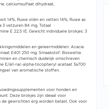
e, calciumsulfaat dihydraat,
wit 14%, Ruwe oliën en vetten 14%, Ruwe as
a 3 vetzuren 84 mg, Totaal
ine E 22,5 IE. Gewicht individuele brokjes: 3
dikkingsmiddelen en geleermiddelen: Acacia
naat E401 250 mg. Smaakstof: Boswellia
aminen en chemisch duidelijk omschreven
ne E/all-rac-alpha-tocopheryl acetaat 3a700
gsel van aromatische stoffen.
voedingssupplementen voor honden en
unt. Deze brokjes zijn ideaal voor
de gewrichten erg worden belast. Ook voor