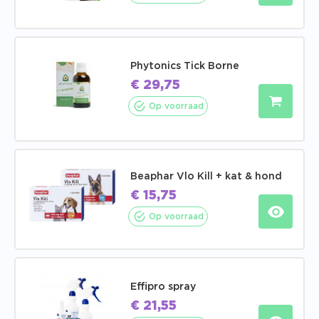
Phytonics Tick Borne
€
29,75
Op voorraad
Beaphar Vlo Kill + kat & hond
€
15,75
Op voorraad
Effipro spray
€
21,55