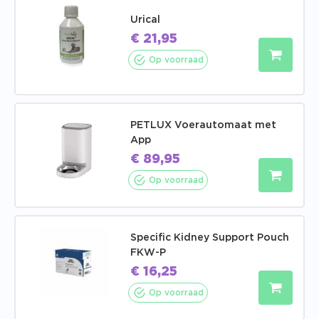
Urical
€
21,95
Op voorraad
PETLUX Voerautomaat met
App
€
89,95
Op voorraad
Specific Kidney Support Pouch
FKW-P
€
16,25
Op voorraad