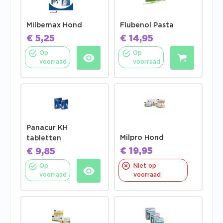
Milbemax Hond
Flubenol Pasta
€
5,25
€
14,95
Op
Op
voorraad
voorraad
Panacur KH
Milpro Hond
tabletten
€
19,95
€
9,85
Op
Niet op
voorraad
voorraad