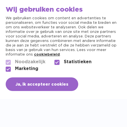
Wij gebruiken cookies
Social media
We gebruiken cookies om content en advertenties te
Volg ons op Instagram en
personaliseren, om functies voor social media te bieden en
Facebook
om ons websiteverkeer te analyseren. Ook delen we
informatie over je gebruik van onze site met onze partners
voor social media, adverteren en analyse. Deze partners
kunnen deze gegevens combineren met andere informatie
die je aan ze hebt verstrekt of die ze hebben verzameld op
basis van je gebruik van hun services. Lees voor meer
informatie ons
cookiebeleid
.
Noodzakelijk
Statistieken
Marketing
Ja, ik accepteer cookies
Algemene voorwaarden
Copyright ©2026 - Dierenapotheek.nl