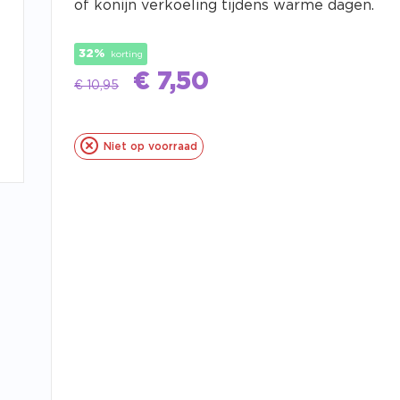
of konijn verkoeling tijdens warme dagen.
32%
korting
€
7,50
€
10,95
Niet op voorraad