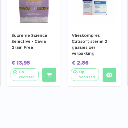
Supreme Science
Vlieskompres
Selective - Cavia
Cutisoft steriel 2
Grain Free
gaasjes per
verpakking
€
13,95
€
2,86
Op
Op
voorraad
voorraad