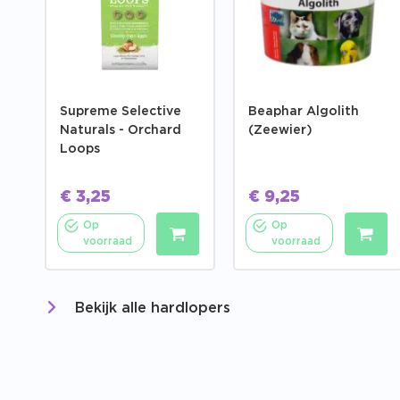
Supreme Selective
Beaphar Algolith
Naturals - Orchard
(Zeewier)
Loops
€
3,25
€
9,25
Op
Op
voorraad
voorraad
Bekijk alle hardlopers