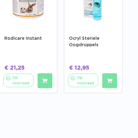
Rodicare Instant
Ocryl Steriele
Oogdruppels
€
21,25
€
12,95
Op
Op
voorraad
voorraad