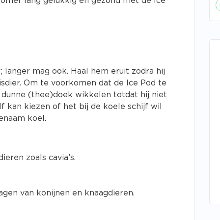
 zomer lang gelukkig en gezond met de Ice
r; langer mag ook. Haal hem eruit zodra hij
huisdier. Om te voorkomen dat de Ice Pod te
 dunne (thee)doek wikkelen totdat hij niet
lf kan kiezen of het bij de koele schijf wil
genaam koel.
ieren zoals cavia’s.
agen van konijnen en knaagdieren.