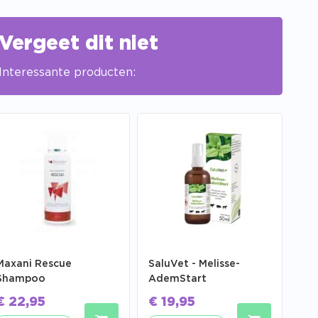
Vergeet dit niet
Interessante producten:
Maxani Rescue
SaluVet - Melisse-
Shampoo
AdemStart
€
22,95
€
19,95