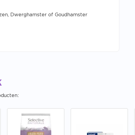
uizen, Dwerghamster of Goudhamster
k
oducten: