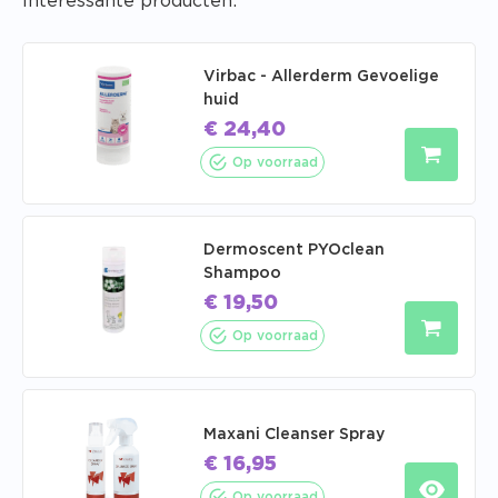
Interessante producten:
Virbac - Allerderm Gevoelige
huid
€
24,40
Op voorraad
Dermoscent PYOclean
Shampoo
€
19,50
Op voorraad
Maxani Cleanser Spray
€
16,95
Op voorraad