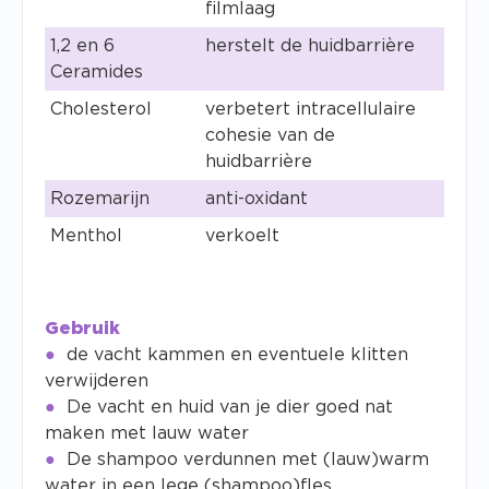
filmlaag
1,2 en 6
herstelt de huidbarrière
Ceramides
Cholesterol
verbetert intracellulaire
cohesie van de
huidbarrière
Rozemarijn
anti-oxidant
Menthol
verkoelt
Gebruik
de vacht kammen en eventuele klitten
verwijderen
De vacht en huid van je dier goed nat
maken met lauw water
De shampoo verdunnen met (lauw)warm
water in een lege (shampoo)fles