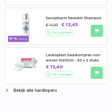
Sensipharm Newskin Shampoo
€
12,45
€
14,95
Op voorraad
17 %
korting
Leukoplast Gaaskompres non-
woven 10x10cm - 50 x 2 stuks
€
13,40
Op voorraad
Bekijk alle hardlopers