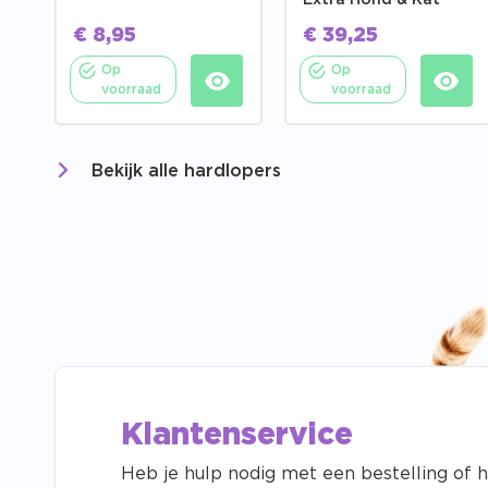
Extra Hond & Kat
€
8,95
€
39,25
Op
Op
voorraad
voorraad
Bekijk alle hardlopers
Klantenservice
Heb je hulp nodig met een bestelling of h