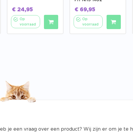
PH-NH3-NO2
€
24,95
€
69,95
Op
Op
voorraad
voorraad
eb je een vraag over een product? Wij zijn er om je te 