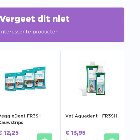
Vergeet dit niet
Interessante producten:
VeggieDent FR3SH
Vet Aquadent - FR3SH
Kauwstrips
€
12,25
€
13,95