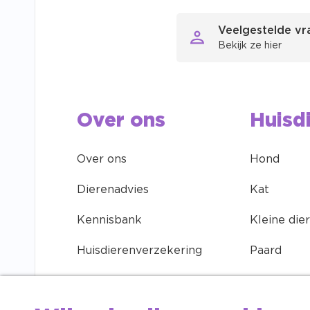
Veelgestelde v
Bekijk ze hier
Over ons
Huisd
Over ons
Hond
Dierenadvies
Kat
Kennisbank
Kleine die
Huisdierenverzekering
Paard
Contact
Vogel