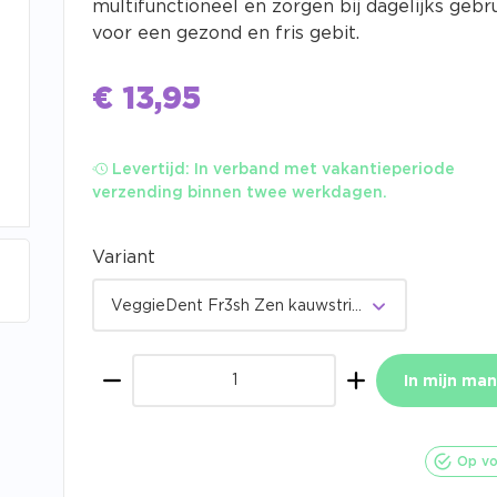
multifunctioneel en zorgen bij dagelijks gebr
voor een gezond en fris gebit.
€
13,95
Levertijd:
In verband met vakantieperiode
verzending binnen twee werkdagen.
Variant
VeggieDent Fr3sh Zen kauwstrips hond - XS
In mijn man
Aantal
Op vo