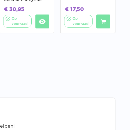
Selenium & Lysine
€
30,95
€
17,50
Op
Op
voorraad
voorraad
helpen!