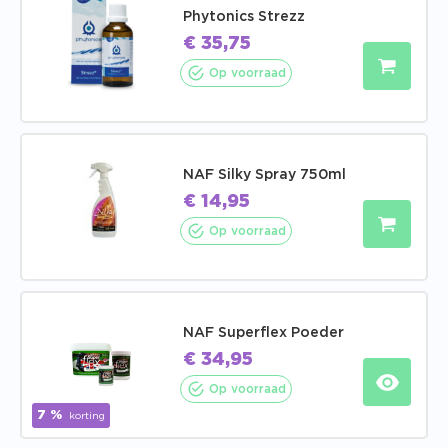
Phytonics Strezz
€
35,75
Op voorraad
NAF Silky Spray 750ml
€
14,95
Op voorraad
NAF Superflex Poeder
€
34,95
Op voorraad
7 %
korting