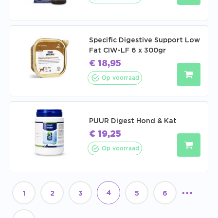
Specific Digestive Support Low
Fat CIW-LF 6 x 300gr
€
18,95
Op voorraad
PUUR Digest Hond & Kat
€
19,25
Op voorraad
...
4
1
2
3
5
6