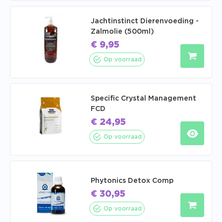
Jachtinstinct Dierenvoeding -
Zalmolie (500ml)
€
9,95
Op voorraad
Specific Crystal Management
FCD
€
24,95
Op voorraad
Phytonics Detox Comp
€
30,95
Op voorraad