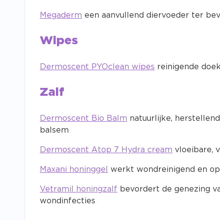
Megaderm
een aanvullend diervoeder ter bev
Wipes
Dermoscent PYOclean wipes
reinigende doekj
Zalf
Dermoscent Bio Balm
natuurlijke, herstelle
balsem
Dermoscent Atop 7 Hydra cream
vloeibare, 
Maxani honinggel
werkt wondreinigend en op
Vetramil honingzalf
bevordert de genezing va
wondinfecties