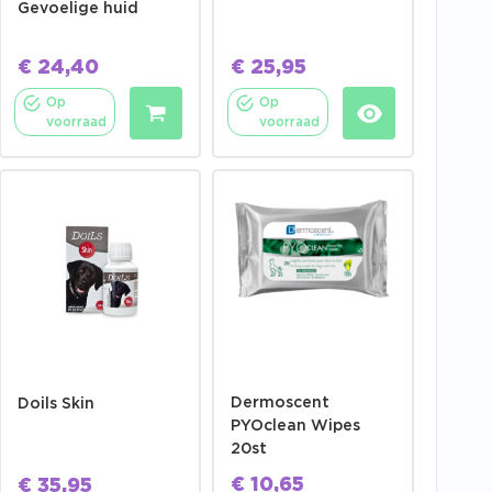
Gevoelige huid
€
24,40
€
25,95
Op
Op
voorraad
voorraad
Dermoscent
Doils Skin
PYOclean Wipes
20st
€
10,65
€
35,95