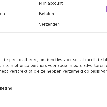
Mijn account
ren
Betalen
Verzenden
Retourneren
Buddycoins spaarprogramma
Onze nieuwsbrief
 te personaliseren, om functies voor social media te 
e site met onze partners voor social media, advertere
hebt verstrekt of die ze hebben verzameld op basis van
keting
Algemene voorwaarden
Copyrig