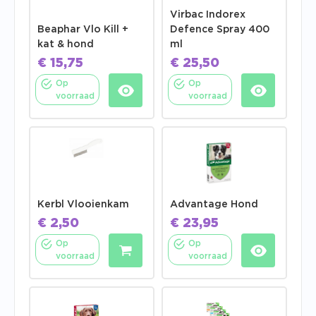
Virbac Indorex
Beaphar Vlo Kill +
Defence Spray 400
kat & hond
ml
€
15,75
€
25,50
Op
Op
voorraad
voorraad
Kerbl Vlooienkam
Advantage Hond
€
2,50
€
23,95
Op
Op
voorraad
voorraad