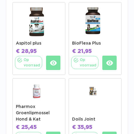
Aspitol plus
BioFlexa Plus
€
28,95
€
21,95
Op
Op
voorraad
voorraad
Pharmox
Groenlipmossel
Hond & Kat
Doils Joint
€
25,45
€
35,95