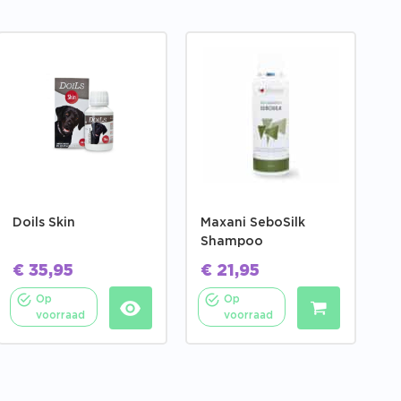
Doils Skin
Maxani SeboSilk
Shampoo
€
35,95
€
21,95
Op
Op
voorraad
voorraad