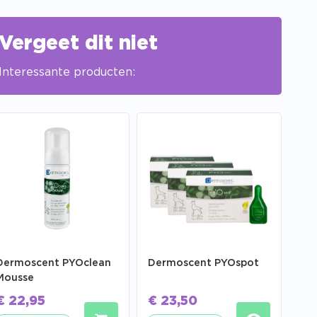
Vergeet dit niet
Interessante producten:
Dermoscent PYOclean
Dermoscent PYOspot
Mousse
€
22,95
€
23,50