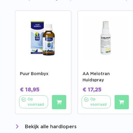
Puur Bombyx
AA Melotran
Huidspray
€
18,95
€
17,25
Op
Op
voorraad
voorraad
Bekijk alle hardlopers