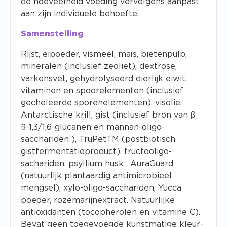
de hoeveelheid voeding vervolgens aanpast
aan zijn individuele behoefte.
Samenstelling
Rijst, eipoeder, vismeel, maïs, bietenpulp,
mineralen (inclusief zeoliet), dextrose,
varkensvet, gehydrolyseerd dierlijk eiwit,
vitaminen en spoorelementen (inclusief
gecheleerde sporenelementen), visolie,
Antarctische krill, gist (inclusief bron van β
ß-1,3/1,6-glucanen en mannan-oligo-
sacchariden ), TruPetTM (postbiotisch
gistfermentatieproduct), fructooligo-
sachariden, psyllium husk , AuraGuard
(natuurlijk plantaardig antimicrobieel
mengsel), xylo-oligo-sacchariden, Yucca
poeder, rozemarijnextract. Natuurlijke
antioxidanten (tocopherolen en vitamine C).
Bevat geen toegevoegde kunstmatige kleur-