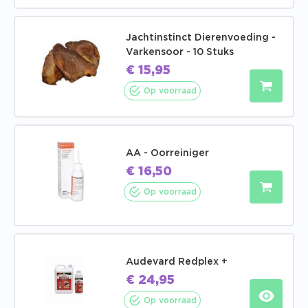
Jachtinstinct Dierenvoeding -
Varkensoor - 10 Stuks
€
15,95
Op voorraad
AA - Oorreiniger
€
16,50
Op voorraad
Audevard Redplex +
€
24,95
Op voorraad