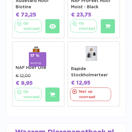
Audevard Hoof
NAF ProFeet Hoof
Biotine
Moist - Black
€
72,25
€
23,75
Op
Op
voorraad
voorraad
17 %
korting
NAF Hoef Olie
Rapide
Stockholmerteer
€
12,00
€
12,95
€
9,95
Op
Niet op
voorraad
voorraad