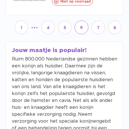
Niet op voorraad
...
6
1
4
5
7
8
Jouw maatje is populair!
Ruim 800.000 Nederlandse gezinnen hebben
een konijn als huisdier. Daarmee zijn de
vrolijke, langorige knaagdieren na vissen,
katten en honden de populairste huisdieren
van ons land. Van alle knaagdieren is het
konijn zelfs het populairste huisdier, gevolgd
door de hamster en cavia. Net als elk ander
huis- en knaagdier heeft een konijn
specifieke verzorging nodig. Neem
verzorging voor het speciale konijnengebit
of een behandeling tegen oormijt bij een