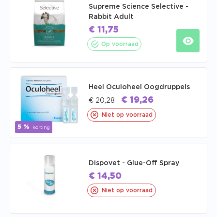
Supreme Science Selective -
Rabbit Adult
€
11,75
Op voorraad
Heel Oculoheel Oogdruppels
€
19,26
€
20,28
Niet op voorraad
5 %
korting
Dispovet - Glue-Off Spray
€
14,50
Niet op voorraad