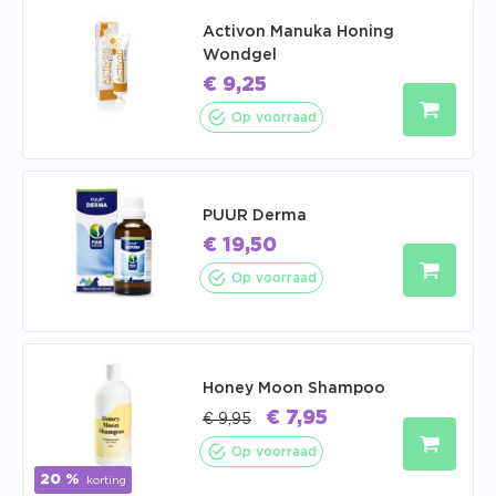
Activon Manuka Honing
Wondgel
€
9,25
Op voorraad
PUUR Derma
€
19,50
Op voorraad
Honey Moon Shampoo
€
7,95
€
9,95
Op voorraad
20 %
korting