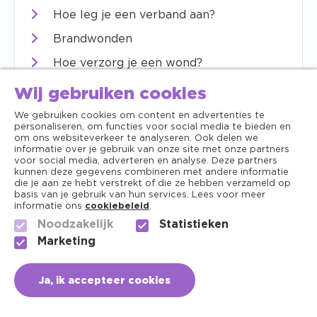
Hoe leg je een verband aan?
Brandwonden
Hoe verzorg je een wond?
EHBO bij huisdieren: hoe bereid je je
Wij gebruiken cookies
voor op noodgevallen?
We gebruiken cookies om content en advertenties te
personaliseren, om functies voor social media te bieden en
om ons websiteverkeer te analyseren. Ook delen we
informatie over je gebruik van onze site met onze partners
Waterverzorging
voor social media, adverteren en analyse. Deze partners
kunnen deze gegevens combineren met andere informatie
die je aan ze hebt verstrekt of die ze hebben verzameld op
Trichodina
basis van je gebruik van hun services. Lees voor meer
informatie ons
cookiebeleid
.
Aquarium schoonmaken: in 6 stappen
Noodzakelijk
Statistieken
naar een brandschoon vissenverblijf
Marketing
Ja, ik accepteer cookies
Winter